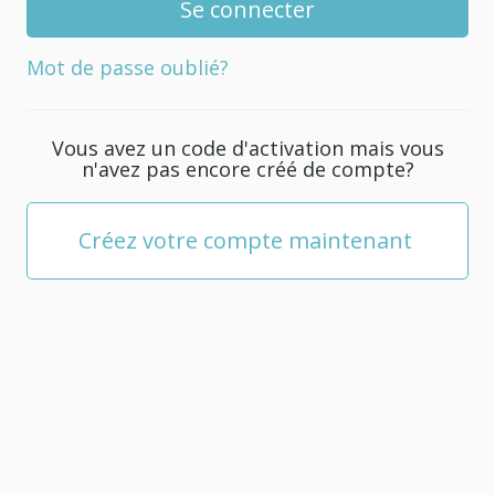
de
passe
Mot de passe oublié?
pour
votre
compte.
Vous avez un code d'activation mais vous
Il
n'avez pas encore créé de compte?
doit
être
composé
Créez votre compte maintenant
d'au
moins
5
caractères.