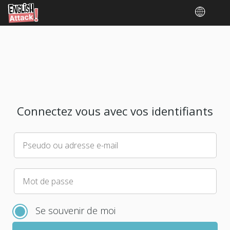
Connectez vous avec vos identifiants
Pseudo ou adresse e-mail
Veuillez
Mot de passe
choisir
un
Se souvenir de moi
nouveau
mot