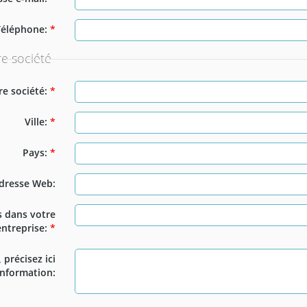
Téléphone:
*
re société
e société:
*
Ville:
*
Pays:
*
dresse Web:
s dans votre
entreprise:
*
 précisez ici
nformation: