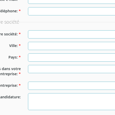
Téléphone:
*
re société
e société:
*
Ville:
*
Pays:
*
s dans votre
entreprise:
*
entreprise:
*
candidature: