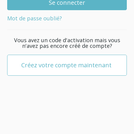
de
passe
Mot de passe oublié?
pour
votre
compte.
Vous avez un code d'activation mais vous
Il
n'avez pas encore créé de compte?
doit
être
composé
Créez votre compte maintenant
d'au
moins
5
caractères.