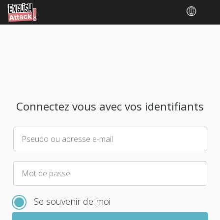
Connectez vous avec vos identifiants
Pseudo ou adresse e-mail
Veuillez
Mot de passe
choisir
un
Se souvenir de moi
nouveau
mot