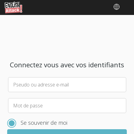
Connectez vous avec vos identifiants
Pseudo ou adresse e-mail
Veuillez
Mot de passe
choisir
un
Se souvenir de moi
nouveau
mot