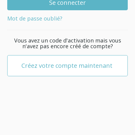
de
passe
Mot de passe oublié?
pour
votre
compte.
Vous avez un code d'activation mais vous
Il
n'avez pas encore créé de compte?
doit
être
composé
Créez votre compte maintenant
d'au
moins
5
caractères.