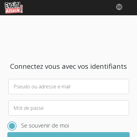
Connectez vous avec vos identifiants
Pseudo ou adresse e-mail
Veuillez
Mot de passe
choisir
un
Se souvenir de moi
nouveau
mot