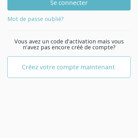
de
passe
Mot de passe oublié?
pour
votre
compte.
Vous avez un code d'activation mais vous
Il
n'avez pas encore créé de compte?
doit
être
composé
Créez votre compte maintenant
d'au
moins
5
caractères.